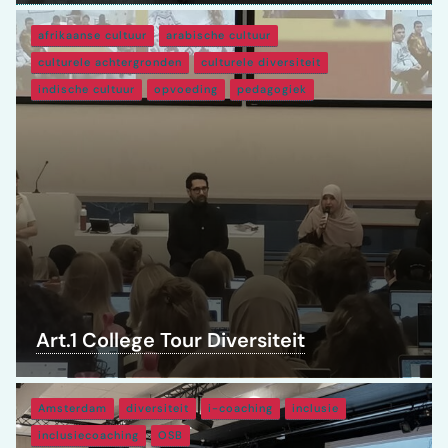
afrikaanse cultuur
arabische cultuur
culturele achtergronden
culturele diversiteit
indische cultuur
opvoeding
pedagogiek
Art.1 College Tour Diversiteit
Amsterdam
diversiteit
i-coaching
inclusie
inclusiecoaching
OSB