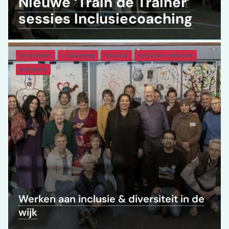
Nieuwe ‘Train de Trainer’
sessies Inclusiecoaching
diversiteit
i-coaching
inclusie
kritische reflectie
wijkwerk
Werken aan inclusie & diversiteit in de
wijk