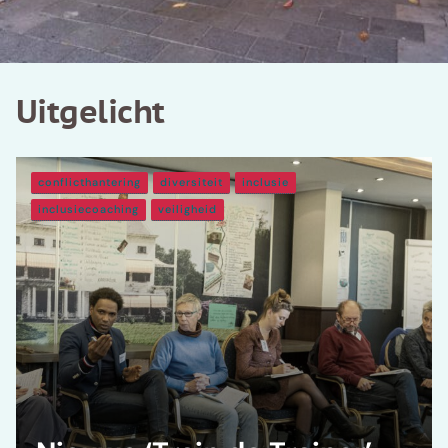
Uitgelicht
conflicthantering
diversiteit
inclusie
inclusiecoaching
veiligheid