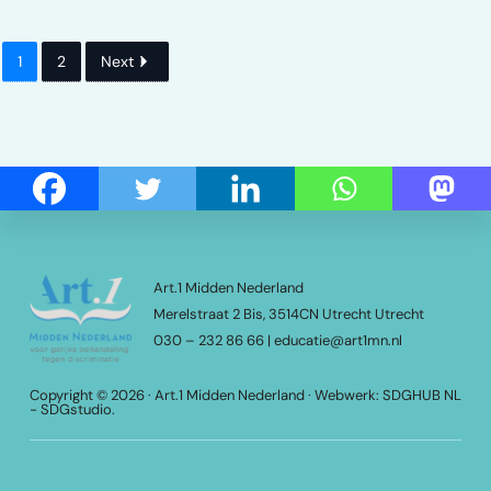
1
2
Next
Footer
Art.1 Midden Nederland
Merelstraat 2 Bis, 3514CN Utrecht Utrecht
030 – 232 86 66 | educatie@art1mn.nl
Copyright © 2026 ·
Art.1 Midden Nederland
· Webwerk:
SDGHUB NL
-
SDGstudio
.