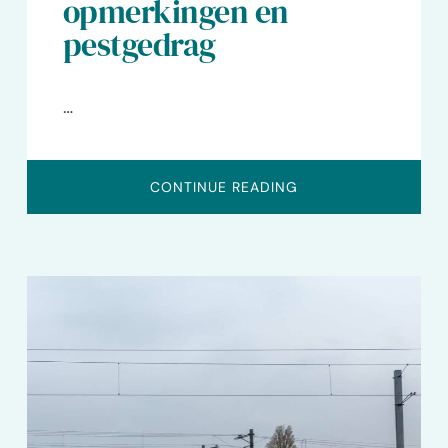
opmerkingen en
pestgedrag
…
OVERRESPECT
CONTINUE READING
IN
DE
KLAS
–
DISCRIMINERENDE
OPMERKINGEN
EN
PESTGEDRAG