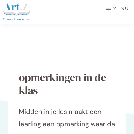
Door
MENU
naar
de
EDUCATIEPLATFORM
Samen
ART.
hoofd
1
voor
inhoud
MIDDEN
gelijke
NEDERLAND
behandeling
in
opmerkingen in de
de
klas
provincie
Utrecht
Midden in je les maakt een
leerling een opmerking waar de