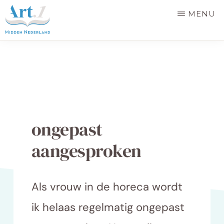
Door
MENU
naar
de
EDUCATIEPLATFORM
Samen
ART.
hoofd
1
voor
inhoud
MIDDEN
gelijke
NEDERLAND
behandeling
in
ongepast
de
aangesproken
provincie
Utrecht
Als vrouw in de horeca wordt
ik helaas regelmatig ongepast