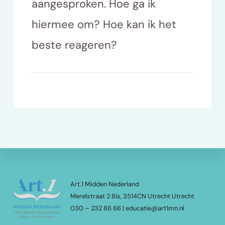
aangesproken. Hoe ga ik
hiermee om? Hoe kan ik het
beste reageren?
Footer
Art.1 Midden Nederland
Merelstraat 2 Bis, 3514CN Utrecht Utrecht
030 – 232 86 66 | educatie@art1mn.nl