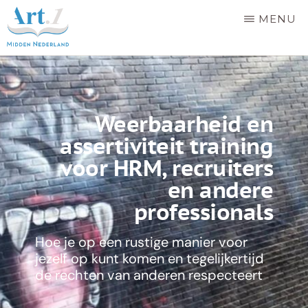
Door
MENU
naar
de
EDUCATIEPLATFORM
Samen
ART.
hoofd
1
voor
inhoud
MIDDEN
gelijke
NEDERLAND
Weerbaarheid en
behandeling
assertiviteit training
in
voor HRM, recruiters
de
en andere
provincie
professionals
Utrecht
Hoe je op een rustige manier voor
jezelf op kunt komen en tegelijkertijd
de rechten van anderen respecteert