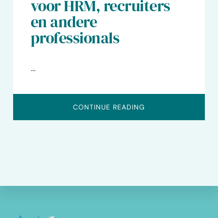
voor HRM, recruiters
en andere
professionals
…
OVERWEERBAARHEI
CONTINUE READING
EN
ASSERTIVITEIT
TRAINING
VOOR
HRM,
RECRUITERS
EN
ANDERE
PROFESSIONALS